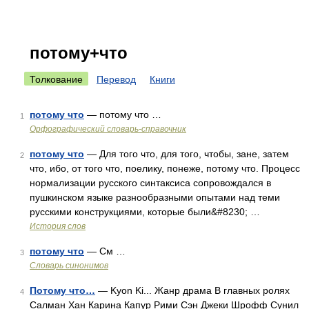
потому+что
Толкование
Перевод
Книги
потому что
— потому что …
1
Орфографический словарь-справочник
потому что
— Для того что, для того, чтобы, зане, затем
2
что, ибо, от того что, поелику, понеже, потому что. Процесс
нормализации русского синтаксиса сопровождался в
пушкинском языке разнообразными опытами над теми
русскими конструкциями, которые были&#8230; …
История слов
потому что
— См …
3
Словарь синонимов
Потому что…
— Kyon Ki... Жанр драма В главных ролях
4
Салман Хан Карина Капур Рими Сэн Джеки Шрофф Сунил