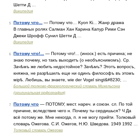
Шетти Д …
Википедия
Потому что...
— Потому что… Kyon Ki... Жанр драма
5
В главных ролях Салман Хан Карина Капур Рими Сэн
Джеки Шрофф Сунил Шетти Д …
Википедия
Потому что!...
— Потому что!... (иноск.) есть причина; не
6
знаю почему, но такъ выходитъ (о необъяснимомъ). Ср.
Зачѣмъ же любить недостойное? Зачѣмъ? Этотъ вопросъ,
княжна, не разрѣшилъ еще ни одинъ философъ въ этомъ
мірѣ. Любишь, вы знаете, wie der Vogel singt&#8230; …
Большой толково-фразеологический словарь Михельсона
(оригинальная орфография)
Потому что
— ПОТОМУ, мест. нареч. и союзн. сл. По той
7
причине, вследствие чего н. Почему ты сердишься? Ч Да
всё потому же. Мне некогда, п. я не могу прийти. Толковый
словарь Ожегова. С.И. Ожегов, Н.Ю. Шведова. 1949 1992 …
Толковый словарь Ожегова