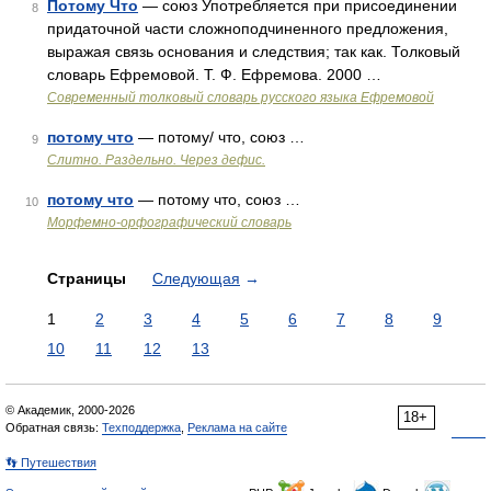
Потому Что
— союз Употребляется при присоединении
8
придаточной части сложноподчиненного предложения,
выражая связь основания и следствия; так как. Толковый
словарь Ефремовой. Т. Ф. Ефремова. 2000 …
Современный толковый словарь русского языка Ефремовой
потому что
— потому/ что, союз …
9
Слитно. Раздельно. Через дефис.
потому что
— потому что, союз …
10
Морфемно-орфографический словарь
Страницы
Следующая
→
1
2
3
4
5
6
7
8
9
10
11
12
13
© Академик, 2000-2026
18+
Обратная связь:
Техподдержка
,
Реклама на сайте
👣 Путешествия